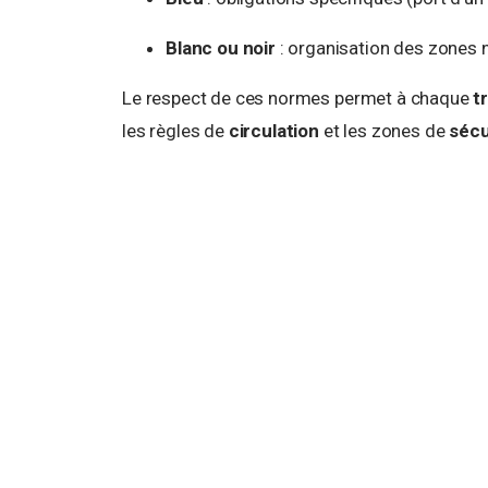
Blanc ou noir
: organisation des zones 
Le respect de ces normes permet à chaque
t
les règles de
circulation
et les zones de
sécu
Profitez de nos solutions innov
in