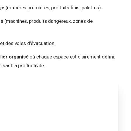
ge
(matières premières, produits finis, palettes).
es
(machines, produits dangereux, zones de
et des voies d’évacuation.
lier organisé
où chaque espace est clairement défini,
isant la productivité.
 environnements de travail grâce à des