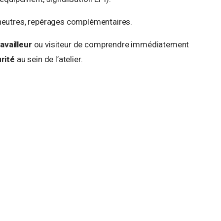
neutres, repérages complémentaires.
ravailleur
ou visiteur de comprendre immédiatement
rité
au sein de l’atelier.
antes pour améliorer la sécurité de vos
stallations.