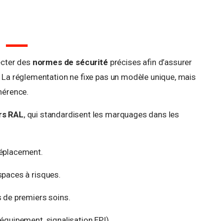
ecter des
normes de sécurité
précises afin d’assurer
s. La réglementation ne fixe pas un modèle unique, mais
ohérence.
rs RAL
, qui standardisent les marquages dans les
déplacement.
spaces à risques.
s de premiers soins.
 équipement, signalisation EPI).