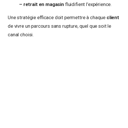
– retrait en magasin
fluidifient l’expérience.
Une stratégie efficace doit permettre à chaque
client
de vivre un parcours sans rupture, quel que soit le
canal choisi.
Profitez de nos solutions
innovantes pour améliorer le
parcours client et l'accueil dans
votre magasin.