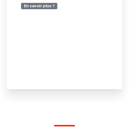
En savoir plus ?
U-Light révolutionne votre
merchandising / parcours client grâce
à des solutions innovantes.