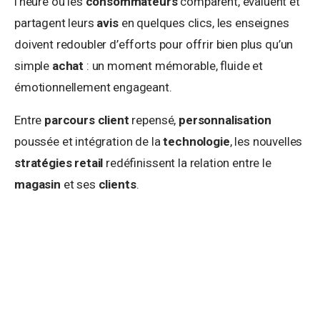
l’heure où les
consommateurs
comparent, évaluent et
partagent leurs
avis
en quelques clics, les enseignes
doivent redoubler d’efforts pour offrir bien plus qu’un
simple
achat
: un moment mémorable, fluide et
émotionnellement engageant.
Entre
parcours client
repensé,
personnalisation
poussée et intégration de la
technologie
, les nouvelles
stratégies retail
redéfinissent la relation entre le
magasin
et ses
clients
.