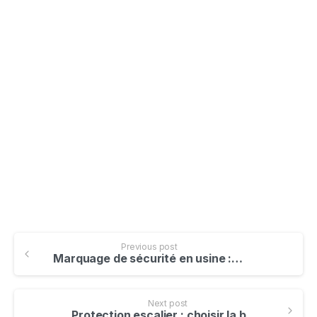
Sécurité 4.0
Découvrez nos solutions de
sécurité lumineuse
En savoir plus
Previous post
Marquage de sécurité en usine : normes, solutions et bonnes pratiques
Next post
Protection escalier : choisir la bonne rampe et les bonnes solutions pour sécuriser chaque marche