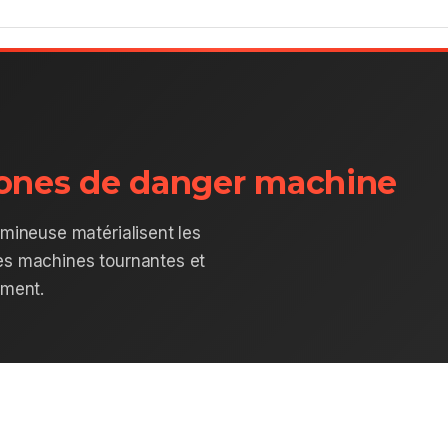
ones de danger machine
umineuse matérialisent les
des machines tournantes et
ement.