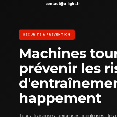
contact@u-light.fr
SÉCURITÉ & PRÉVENTION
Machines tour
prévenir les r
d'entraînemen
happement
Tours, fraiseuses, perceuses, meuleuses : les