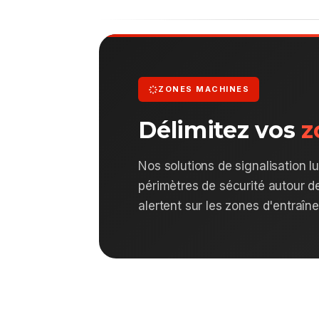
ZONES MACHINES
Délimitez vos
z
Nos solutions de signalisation l
périmètres de sécurité autour 
alertent sur les zones d'entraîn