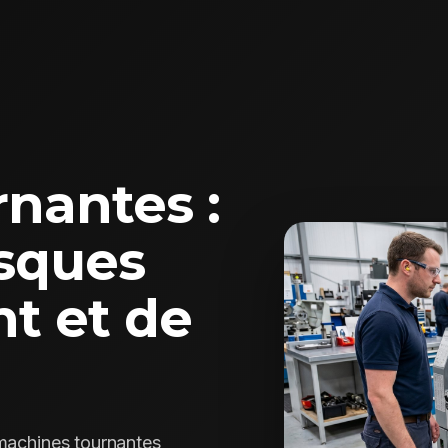
nantes :
isques
t et de
 machines tournantes